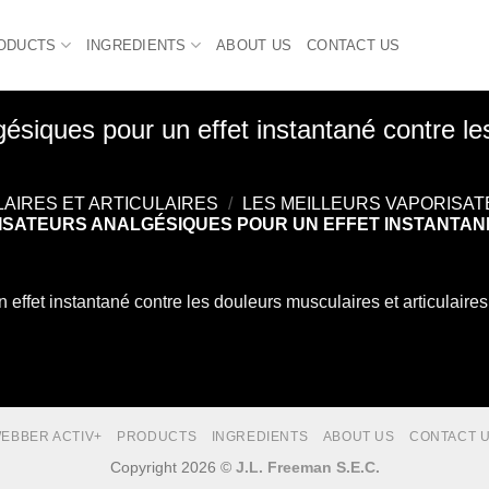
ODUCTS
INGREDIENTS
ABOUT US
CONTACT US
gésiques pour un effet instantané contre le
AIRES ET ARTICULAIRES
/
LES MEILLEURS VAPORISAT
ISATEURS ANALGÉSIQUES POUR UN EFFET INSTANTA
 effet instantané contre les douleurs musculaires et articulai
EBBER ACTIV+
PRODUCTS
INGREDIENTS
ABOUT US
CONTACT 
Copyright 2026 ©
J.L. Freeman S.E.C.