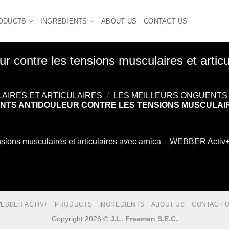
ODUCTS
INGREDIENTS
ABOUT US
CONTACT US
ur contre les tensions musculaires et art
AIRES ET ARTICULAIRES
/
LES MEILLEURS ONGUENTS 
NTS ANTIDOULEUR CONTRE LES TENSIONS MUSCULAIRE
ensions musculaires et articulaires avec arnica – WEBBER Activ
EBBER ACTIV+
PRODUCTS
INGREDIENTS
ABOUT US
CONTACT 
Copyright 2026 ©
J.L. Freeman S.E.C.