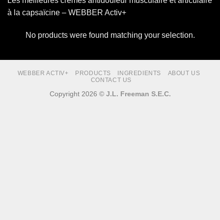
Les meilleures crèmes antidouleur musculaire et articulaire
à la capsaïcine – WEBBER Activ+
No products were found matching your selection.
WEBBER ACTIV+
PRODUCTS
INGREDIENTS
ABOUT US
CONTACT US
Copyright 2026 ©
J.L. Freeman S.E.C.